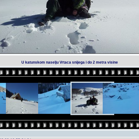
U katunskom naselju Vrtaca snijega i do 2 metra visine