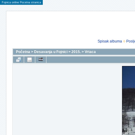
Fojnica online Pocetna stranica
Spisak albuma
Poslj
Početna
>
Desavanja u Fojnici
>
2015.
>
Vrtaca