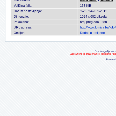
Ime albuma:
anida.ramic
/
Brusnica
Veličina fajla:
133 KiB
Datum postavljanja:
%25. %420 %2015.
Dimenzije:
1024 x 682 piksela
Prikazano:
broj pregleda - 288
URL adresa:
http://www.fojnica.ba/fo
Omiljeni:
Dodati u omiljene
Sve fotografije su v
Zabranjeno je preuzimanje i korištenje fot
Powered