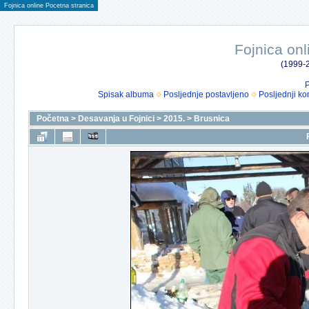
Fojnica online Pocetna stranica
Fojnica onl
(1999-2
P
Spisak albuma
Posljednje postavljeno
Posljednji ko
Početna
>
Desavanja u Fojnici
>
2015.
>
Brusnica