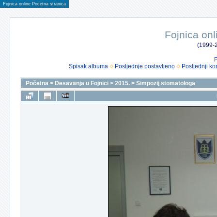
Fojnica online Pocetna stranica
Fojnica onl
(1999-2
P
Spisak albuma
Posljednje postavljeno
Posljednji ko
Početna
>
Desavanja u Fojnici
>
2015.
>
Simpozij stomatologa