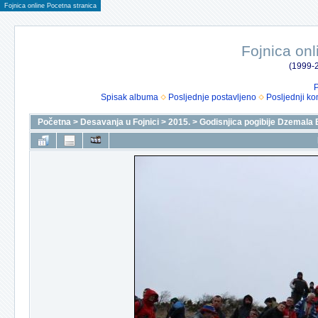
Fojnica online Pocetna stranica
Fojnica onl
(1999-2
P
Spisak albuma
Posljednje postavljeno
Posljednji ko
Početna
>
Desavanja u Fojnici
>
2015.
>
Godisnjica pogibije Dzemala 