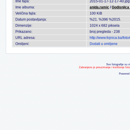
Ime fajla:
2015-01-17-12-17-40.jpg
Ime albuma:
anida.ramic
/
Godisnjica
Veličina fajla:
100 KiB
Datum postavljanja:
%21. %396 %2015.
Dimenzije:
1024 x 682 piksela
Prikazano:
broj pregleda - 238
URL adresa:
http://www.fojnica.ba/fo
Omiljeni:
Dodati u omiljene
Sve fotografije su v
Zabranjeno je preuzimanje i korištenje fot
Powered