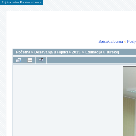
Fojnica online Pocetna stranica
Spisak albuma
Poslj
Početna
>
Desavanja u Fojnici
>
2015.
>
Edukacija u Turskoj