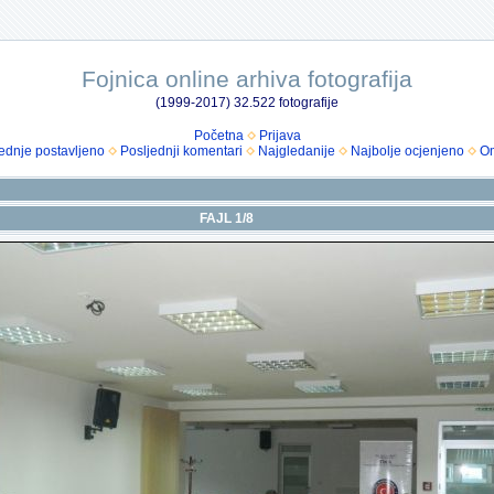
Fojnica online arhiva fotografija
(1999-2017) 32.522 fotografije
Početna
Prijava
ednje postavljeno
Posljednji komentari
Najgledanije
Najbolje ocjenjeno
Om
FAJL 1/8