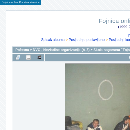
Fojnica online Pocetna stranica
Fojnica onl
(1999-2
P
Spisak albuma
Posljednje postavljeno
Posljednji ko
Početna
>
NVO - Nevladine organizacije (A-Z)
>
Skola nogometa "Fojn