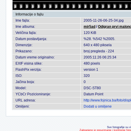
Informacije o fajlu
Ime fajla:
2005-11-26-06-25-34.jpg
Ime albuma:
mir5ad
/
Odigran prvi malon
Veličina fajla:
120 KiB
Datum postavljanja:
%28. %542 %2005.
Dimenzije:
640 x 480 piksela
Prikazano:
broj pregleda - 224
Datum vreme originalno:
2005:11:26 06:25:34
EXIF visina slike:
480 pixels
FlashPix verzija:
version 1
ISO:
320
Jačina boja:
0
Model:
DSC-ST80
YCbCr Pozicioniranje:
Datum Point
URL adresa:
http://www.fojnica.ba/foto/d
Omiljeni:
Dodati u omiljene
Sve fotografije su v
Zabranjeno je preuzimanje i korištenje fot