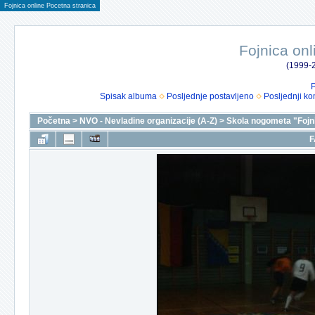
Fojnica online Pocetna stranica
Fojnica onl
(1999-2
P
Spisak albuma
Posljednje postavljeno
Posljednji ko
Početna
>
NVO - Nevladine organizacije (A-Z)
>
Skola nogometa "Fojn
F