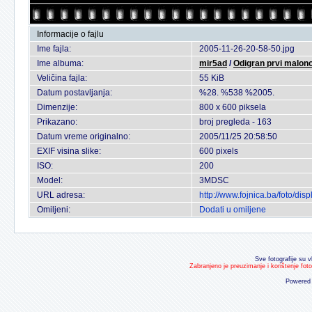
Informacije o fajlu
Ime fajla:
2005-11-26-20-58-50.jpg
Ime albuma:
mir5ad
/
Odigran prvi malon
Veličina fajla:
55 KiB
Datum postavljanja:
%28. %538 %2005.
Dimenzije:
800 x 600 piksela
Prikazano:
broj pregleda - 163
Datum vreme originalno:
2005/11/25 20:58:50
EXIF visina slike:
600 pixels
ISO:
200
Model:
3MDSC
URL adresa:
http://www.fojnica.ba/foto/d
Omiljeni:
Dodati u omiljene
Sve fotografije su v
Zabranjeno je preuzimanje i korištenje fot
Powered