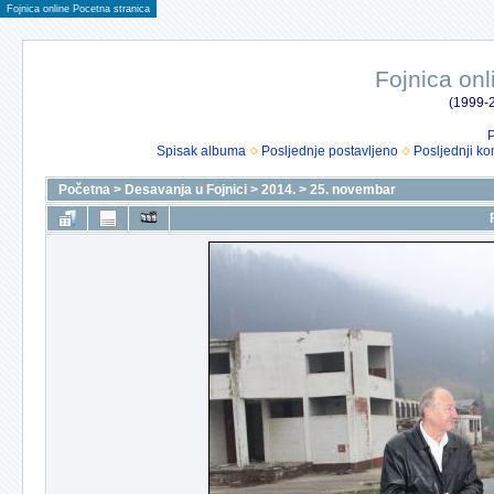
Fojnica online Pocetna stranica
Fojnica onl
(1999-2
P
Spisak albuma
Posljednje postavljeno
Posljednji ko
Početna
>
Desavanja u Fojnici
>
2014.
>
25. novembar