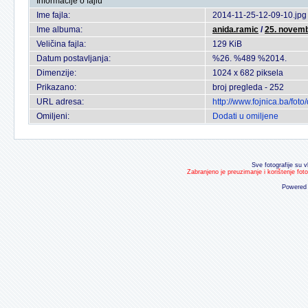
Informacije o fajlu
Ime fajla:
2014-11-25-12-09-10.jpg
Ime albuma:
anida.ramic
/
25. novem
Veličina fajla:
129 KiB
Datum postavljanja:
%26. %489 %2014.
Dimenzije:
1024 x 682 piksela
Prikazano:
broj pregleda - 252
URL adresa:
http://www.fojnica.ba/fo
Omiljeni:
Dodati u omiljene
Sve fotografije su v
Zabranjeno je preuzimanje i korištenje fot
Powered