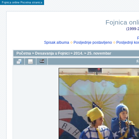
Fojnica online Pocetna stranica
Fojnica onl
(1999-2
P
Spisak albuma
Posljednje postavljeno
Posljednji ko
Početna
>
Desavanja u Fojnici
>
2014.
>
25. novembar
F