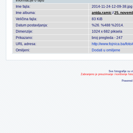
Informacije o fajlu
Ime fajla:
2014-11-24-12-09-38.jpg
Ime albuma:
anida.ramic
/
25. novem
Veličina fajla:
83 KiB
Datum postavljanja:
%26. %488 %2014.
Dimenzije:
1024 x 682 piksela
Prikazano:
broj pregleda - 247
URL adresa:
http://www.fojnica.ba/fo
Omiljeni:
Dodati u omiljene
Sve fotografije su v
Zabranjeno je preuzimanje i korištenje fot
Powered