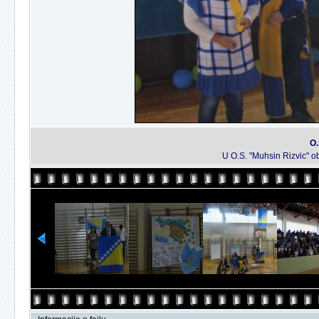
O.
U O.S. "Muhsin Rizvic" o