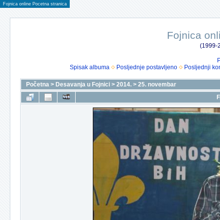
Fojnica online Pocetna stranica
Fojnica onl
(1999-2
P
Spisak albuma
Posljednje postavljeno
Posljednji ko
Početna
>
Desavanja u Fojnici
>
2014.
>
25. novembar
F