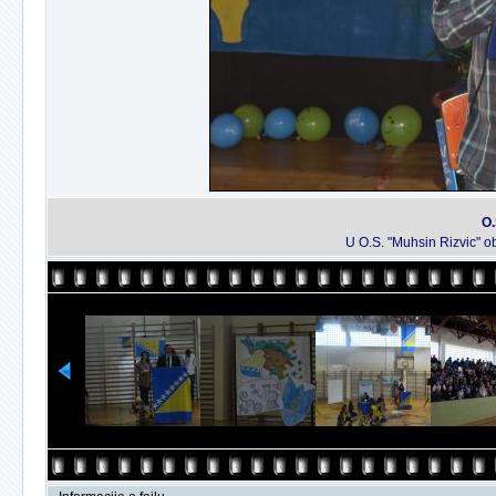
O.
U O.S. "Muhsin Rizvic" o