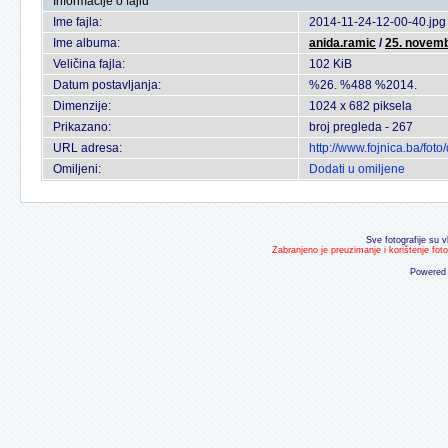
Informacije o fajlu
Ime fajla:
2014-11-24-12-00-40.jpg
Ime albuma:
anida.ramic
/
25. novem
Veličina fajla:
102 KiB
Datum postavljanja:
%26. %488 %2014.
Dimenzije:
1024 x 682 piksela
Prikazano:
broj pregleda - 267
URL adresa:
http://www.fojnica.ba/fo
Omiljeni:
Dodati u omiljene
Sve fotografije su v
Zabranjeno je preuzimanje i korištenje fot
Powered