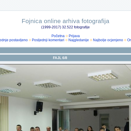
Fojnica online arhiva fotografija
(1999-2017) 32.522 fotografije
Početna
Prijava
ednje postavljeno
Posljednji komentari
Najgledanije
Najbolje ocjenjeno
Om
FAJL 6/8