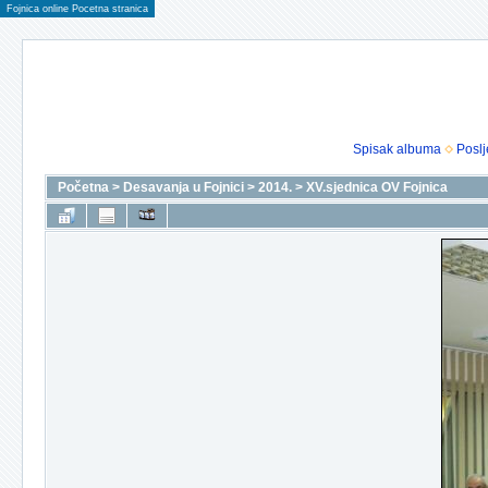
Fojnica online Pocetna stranica
Spisak albuma
Poslj
Početna
>
Desavanja u Fojnici
>
2014.
>
XV.sjednica OV Fojnica