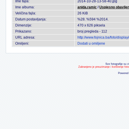
Ime fajla:
2014-10-28-13-58-40.jpg
Ime albuma:
anida.ramic
/
Uspjesno obavljen
Veličina fajla:
26 KiB
Datum postavljanja:
%28. %594 %2014.
Dimenzije:
470 x 626 piksela
Prikazano:
broj pregleda - 112
URL adresa:
http://www.fojnica.ba/foto/disp
Omiljeni:
Dodati u omiljene
Sve fotografije su v
Zabranjeno je preuzimanje i korištenje fot
Powered