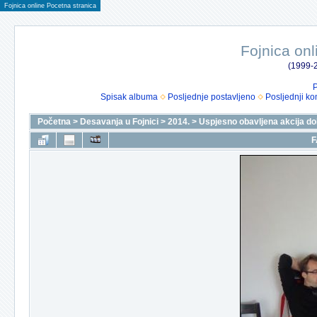
Fojnica online Pocetna stranica
Fojnica onl
(1999-2
P
Spisak albuma
Posljednje postavljeno
Posljednji ko
Početna
>
Desavanja u Fojnici
>
2014.
>
Uspjesno obavljena akcija do
F