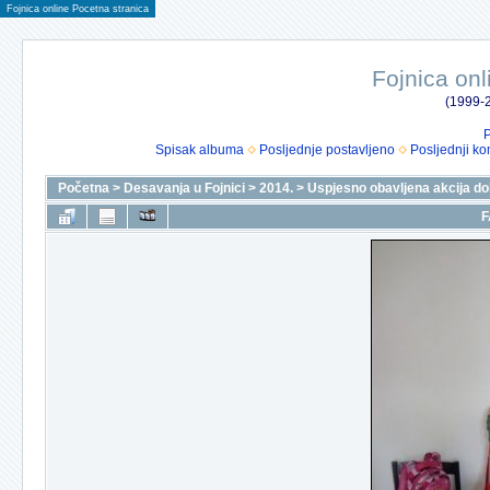
Fojnica online Pocetna stranica
Fojnica onl
(1999-2
P
Spisak albuma
Posljednje postavljeno
Posljednji ko
Početna
>
Desavanja u Fojnici
>
2014.
>
Uspjesno obavljena akcija do
F