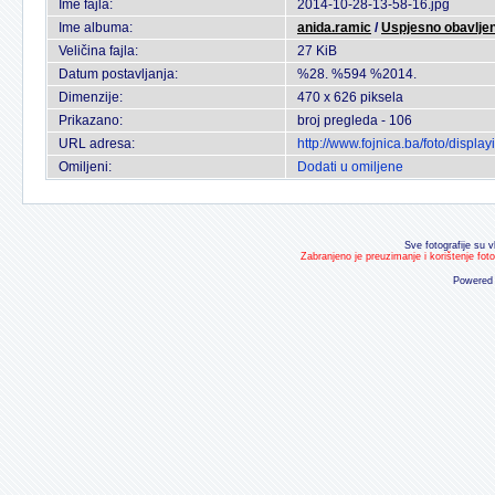
Ime fajla:
2014-10-28-13-58-16.jpg
Ime albuma:
anida.ramic
/
Uspjesno obavljen
Veličina fajla:
27 KiB
Datum postavljanja:
%28. %594 %2014.
Dimenzije:
470 x 626 piksela
Prikazano:
broj pregleda - 106
URL adresa:
http://www.fojnica.ba/foto/disp
Omiljeni:
Dodati u omiljene
Sve fotografije su v
Zabranjeno je preuzimanje i korištenje fot
Powered