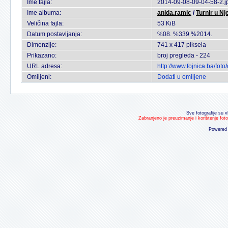
Ime fajla:
2014-09-08-09-04-58-2.j
Ime albuma:
anida.ramic
/
Turnir u N
Veličina fajla:
53 KiB
Datum postavljanja:
%08. %339 %2014.
Dimenzije:
741 x 417 piksela
Prikazano:
broj pregleda - 224
URL adresa:
http://www.fojnica.ba/fo
Omiljeni:
Dodati u omiljene
Sve fotografije su v
Zabranjeno je preuzimanje i korištenje fot
Powered