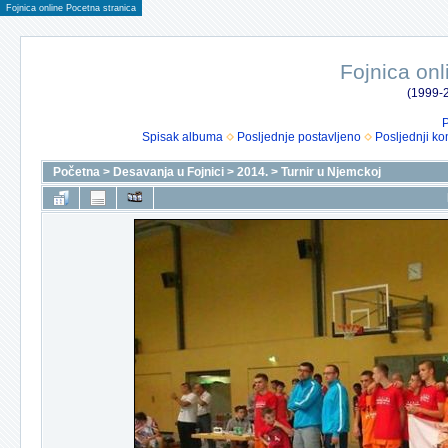
Fojnica online Pocetna stranica
Fojnica onl
(1999-2
P
Spisak albuma
Posljednje postavljeno
Posljednji ko
Početna
>
Desavanja u Fojnici
>
2014.
>
Turnir u Njemckoj