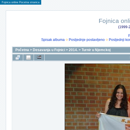
Fojnica online Pocetna stranica
Fojnica onl
(1999-2
P
Spisak albuma
Posljednje postavljeno
Posljednji ko
Početna
>
Desavanja u Fojnici
>
2014.
>
Turnir u Njemckoj