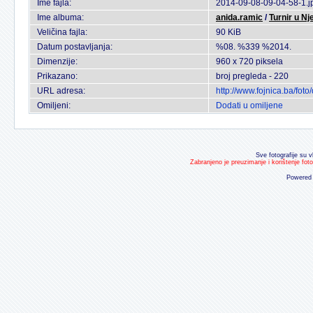
Ime fajla:
2014-09-08-09-04-58-1.j
Ime albuma:
anida.ramic
/
Turnir u N
Veličina fajla:
90 KiB
Datum postavljanja:
%08. %339 %2014.
Dimenzije:
960 x 720 piksela
Prikazano:
broj pregleda - 220
URL adresa:
http://www.fojnica.ba/fo
Omiljeni:
Dodati u omiljene
Sve fotografije su v
Zabranjeno je preuzimanje i korištenje fot
Powered