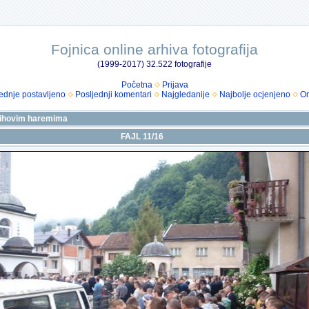
Fojnica online arhiva fotografija
(1999-2017) 32.522 fotografije
Početna
Prijava
ednje postavljeno
Posljednji komentari
Najgledanije
Najbolje ocjenjeno
Om
 njihovim haremima
FAJL 11/16