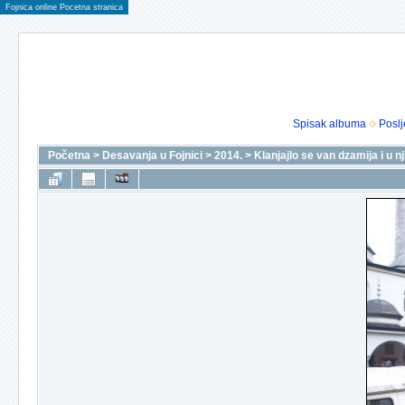
Fojnica online Pocetna stranica
Spisak albuma
Poslj
Početna
>
Desavanja u Fojnici
>
2014.
>
Klanjajlo se van dzamija i u