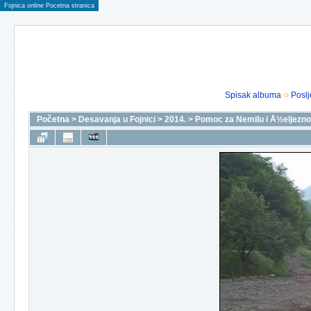
Fojnica online Pocetna stranica
Spisak albuma
Poslj
Početna
>
Desavanja u Fojnici
>
2014.
>
Pomoc za Nemilu i Å½eljezno