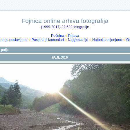
Fojnica online arhiva fotografija
(1999-2017) 32.522 fotografije
Početna
Prijava
ednje postavljeno
Posljednji komentari
Najgledanije
Najbolje ocjenjeno
Om
 polje
FAJL 3/16