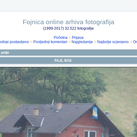
Fojnica online arhiva fotografija
(1999-2017) 32.522 fotografije
Početna
Prijava
ednje postavljeno
Posljednji komentari
Najgledanije
Najbolje ocjenjeno
Om
 polje
FAJL 9/16