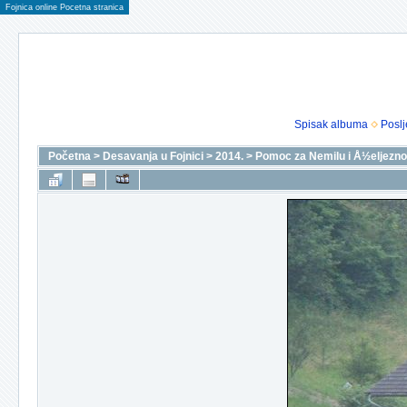
Fojnica online Pocetna stranica
Spisak albuma
Poslj
Početna
>
Desavanja u Fojnici
>
2014.
>
Pomoc za Nemilu i Å½eljezno