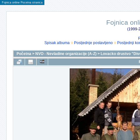
Fojnica online Pocetna stranica
Fojnica onl
(1999-2
P
Spisak albuma
Posljednje postavljeno
Posljednji ko
Početna
>
NVO - Nevladine organizacije (A-Z)
>
Lovacko drustvo "Div