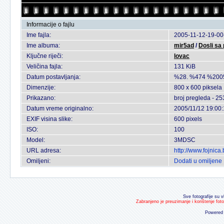
Informacije o fajlu
Ime fajla:
2005-11-12-19-00
Ime albuma:
mir5ad
/
Dosli sa 
Ključne riječi:
lovac
Veličina fajla:
131 KiB
Datum postavljanja:
%28. %474 %200
Dimenzije:
800 x 600 piksela
Prikazano:
broj pregleda - 25
Datum vreme originalno:
2005/11/12 19:00
EXIF visina slike:
600 pixels
ISO:
100
Model:
3MDSC
URL adresa:
http://www.fojnic
Omiljeni:
Dodati u omiljene
Sve fotografije su v
Zabranjeno je preuzimanje i korištenje fot
Powered