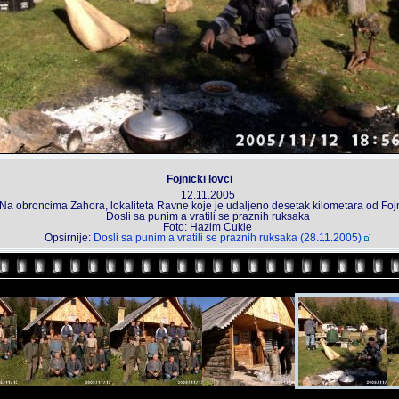
Fojnicki lovci
12.11.2005
Na obroncima Zahora, lokaliteta Ravne koje je udaljeno desetak kilometara od Foj
Dosli sa punim a vratili se praznih ruksaka
Foto: Hazim Cukle
Opsirnije:
Dosli sa punim a vratili se praznih ruksaka (28.11.2005)