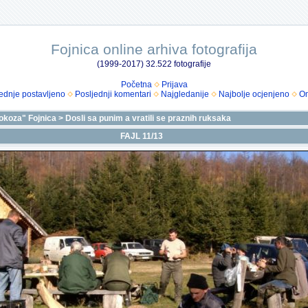
Fojnica online arhiva fotografija
(1999-2017) 32.522 fotografije
Početna
Prijava
ednje postavljeno
Posljednji komentari
Najgledanije
Najbolje ocjenjeno
Om
okoza" Fojnica
>
Dosli sa punim a vratili se praznih ruksaka
FAJL 11/13