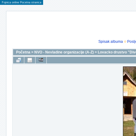
Fojnica online Pocetna stranica
Spisak albuma
Poslj
Početna
>
NVO - Nevladine organizacije (A-Z)
>
Lovacko drustvo "Div