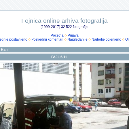
Fojnica online arhiva fotografija
(1999-2017) 32.522 fotografije
Početna
Prijava
ednje postavljeno
Posljednji komentari
Najgledanije
Najbolje ocjenjeno
Om
v Han
FAJL 6/11