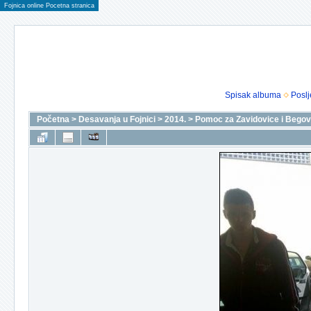
Fojnica online Pocetna stranica
Spisak albuma
Poslj
Početna
>
Desavanja u Fojnici
>
2014.
>
Pomoc za Zavidovice i Bego