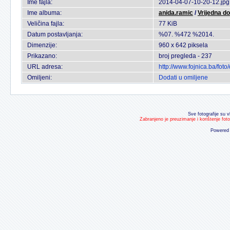
Ime fajla:
2014-04-07-10-20-12.jpg
Ime albuma:
anida.ramic
/
Vrijedna do
Veličina fajla:
77 KiB
Datum postavljanja:
%07. %472 %2014.
Dimenzije:
960 x 642 piksela
Prikazano:
broj pregleda - 237
URL adresa:
http://www.fojnica.ba/fo
Omiljeni:
Dodati u omiljene
Sve fotografije su v
Zabranjeno je preuzimanje i korištenje fot
Powered