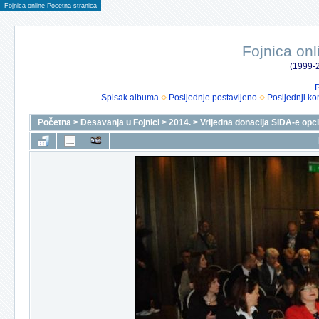
Fojnica online Pocetna stranica
Fojnica onl
(1999-2
P
Spisak albuma
Posljednje postavljeno
Posljednji ko
Početna
>
Desavanja u Fojnici
>
2014.
>
Vrijedna donacija SIDA-e opci