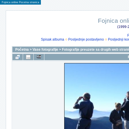
Fojnica online Pocetna stranica
Fojnica onl
(1999-2
P
Spisak albuma
Posljednje postavljeno
Posljednji ko
Početna
>
Vase fotografije
>
Fotografije preuzete sa drugih web stran