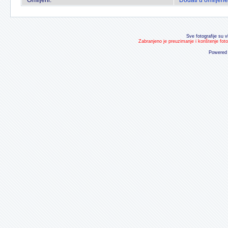
Omiljeni:
Dodati u omiljene
Sve fotografije su v
Zabranjeno je preuzimanje i korištenje fot
Powered