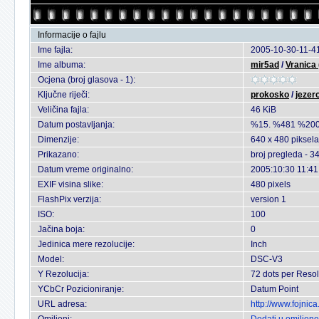
Informacije o fajlu
Ime fajla:
2005-10-30-11-41
Ime albuma:
mir5ad
/
Vranica
Ocjena (broj glasova - 1):
Ključne riječi:
prokosko
/
jezer
Veličina fajla:
46 KiB
Datum postavljanja:
%15. %481 %200
Dimenzije:
640 x 480 piksela
Prikazano:
broj pregleda - 3
Datum vreme originalno:
2005:10:30 11:41
EXIF visina slike:
480 pixels
FlashPix verzija:
version 1
ISO:
100
Jačina boja:
0
Jedinica mere rezolucije:
Inch
Model:
DSC-V3
Y Rezolucija:
72 dots per Resol
YCbCr Pozicioniranje:
Datum Point
URL adresa:
http://www.fojnic