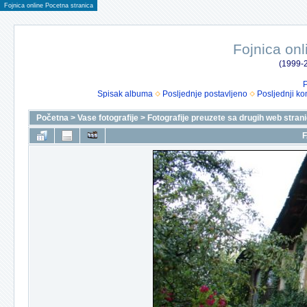
Fojnica online Pocetna stranica
Fojnica onl
(1999-2
P
Spisak albuma
Posljednje postavljeno
Posljednji ko
Početna
>
Vase fotografije
>
Fotografije preuzete sa drugih web stran
F