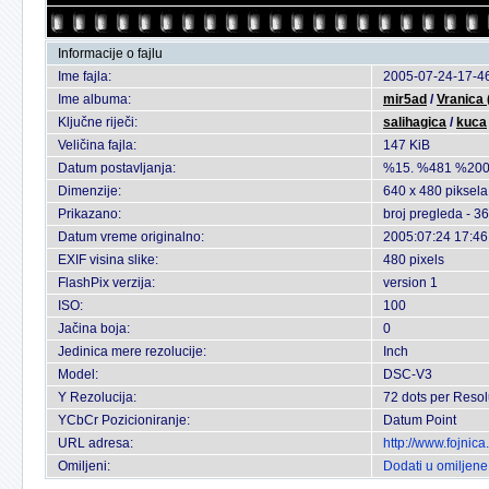
Informacije o fajlu
Ime fajla:
2005-07-24-17-46
Ime albuma:
mir5ad
/
Vranica
Ključne riječi:
salihagica
/
kuca
Veličina fajla:
147 KiB
Datum postavljanja:
%15. %481 %200
Dimenzije:
640 x 480 piksela
Prikazano:
broj pregleda - 3
Datum vreme originalno:
2005:07:24 17:46
EXIF visina slike:
480 pixels
FlashPix verzija:
version 1
ISO:
100
Jačina boja:
0
Jedinica mere rezolucije:
Inch
Model:
DSC-V3
Y Rezolucija:
72 dots per Resol
YCbCr Pozicioniranje:
Datum Point
URL adresa:
http://www.fojnic
Omiljeni:
Dodati u omiljene