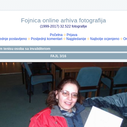
Fojnica online arhiva fotografija
(1999-2017) 32.522 fotografije
Početna
Prijava
ednje postavljeno
Posljednji komentari
Najgledanije
Najbolje ocjenjeno
Om
m tenisu osoba sa invaliditetom
FAJL 3/16