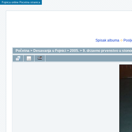
Fojnica online Pocetna stranica
Spisak albuma
Poslj
Početna
>
Desavanja u Fojnici
>
2005.
>
9. drzavno prvenstvo u stono