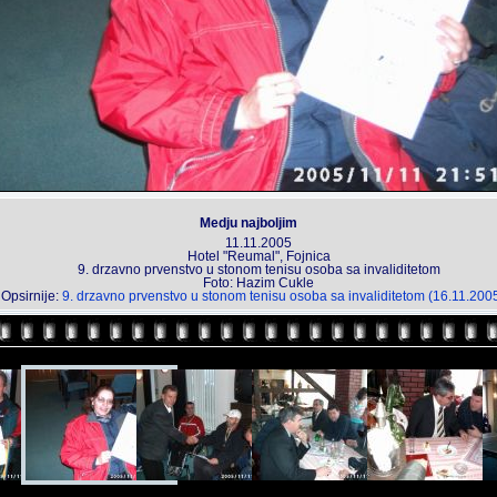
Medju najboljim
11.11.2005
Hotel "Reumal", Fojnica
9. drzavno prvenstvo u stonom tenisu osoba sa invaliditetom
Foto: Hazim Cukle
Opsirnije:
9. drzavno prvenstvo u stonom tenisu osoba sa invaliditetom (16.11.200