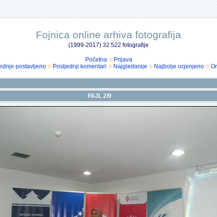
Fojnica online arhiva fotografija
(1999-2017) 32.522 fotografije
Početna
Prijava
ednje postavljeno
Posljednji komentari
Najgledanije
Najbolje ocjenjeno
Om
FAJL 2/9