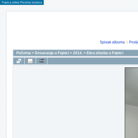
Fojnica online Pocetna stranica
Spisak albuma
Poslj
Početna
>
Desavanja u Fojnici
>
2014.
>
Ebru izlozba u Fojnici