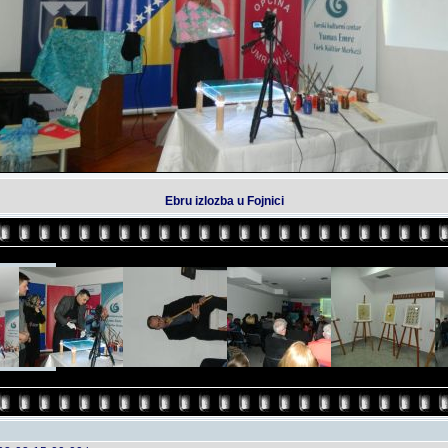
Ebru izlozba u Fojnici