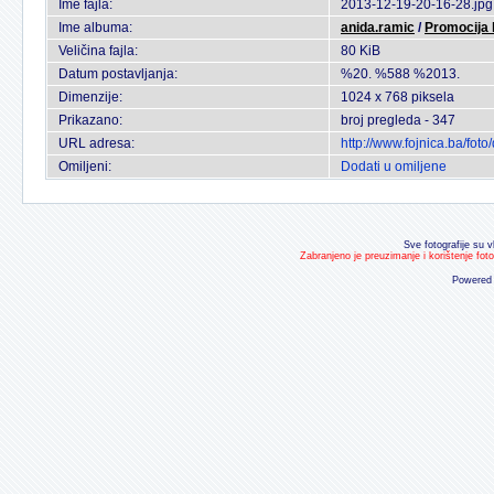
Ime fajla:
2013-12-19-20-16-28.jpg
Ime albuma:
anida.ramic
/
Promocija 
Veličina fajla:
80 KiB
Datum postavljanja:
%20. %588 %2013.
Dimenzije:
1024 x 768 piksela
Prikazano:
broj pregleda - 347
URL adresa:
http://www.fojnica.ba/fo
Omiljeni:
Dodati u omiljene
Sve fotografije su v
Zabranjeno je preuzimanje i korištenje fot
Powered