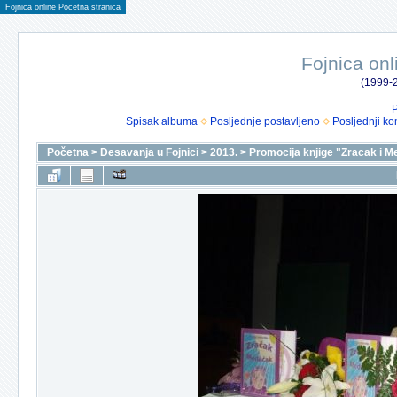
Fojnica online Pocetna stranica
Fojnica onl
(1999-2
P
Spisak albuma
Posljednje postavljeno
Posljednji ko
Početna
>
Desavanja u Fojnici
>
2013.
>
Promocija knjige "Zracak i 