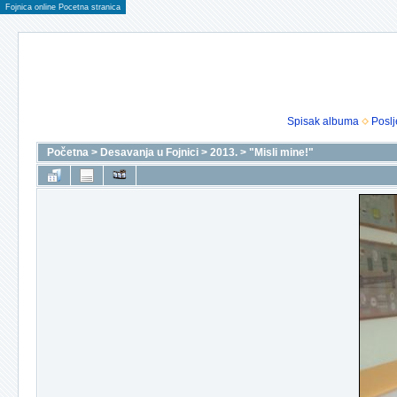
Fojnica online Pocetna stranica
Spisak albuma
Poslj
Početna
>
Desavanja u Fojnici
>
2013.
>
"Misli mine!"