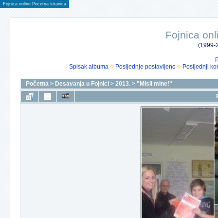
Fojnica online Pocetna stranica
Fojnica onl
(1999-2
P
Spisak albuma
Posljednje postavljeno
Posljednji ko
Početna
>
Desavanja u Fojnici
>
2013.
>
"Misli mine!"