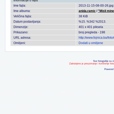
Informacije o fajlu
Ime fajla:
2013-11-15-08-00-26.jpg
Ime albuma:
anida.ramic
/
"Misli mine
Veličina fajla:
38 KiB
Datum postavljanja:
%15. %342 %2013.
Dimenzije:
401 x 401 piksela
Prikazano:
broj pregleda - 198
URL adresa:
http://www.fojnica.ba/fo
Omiljeni:
Dodati u omiljene
Sve fotografije su v
Zabranjeno je preuzimanje i korištenje fot
Powered