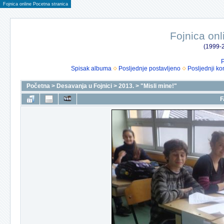
Fojnica online Pocetna stranica
Fojnica onl
(1999-2
P
Spisak albuma
Posljednje postavljeno
Posljednji ko
Početna
>
Desavanja u Fojnici
>
2013.
>
"Misli mine!"
F