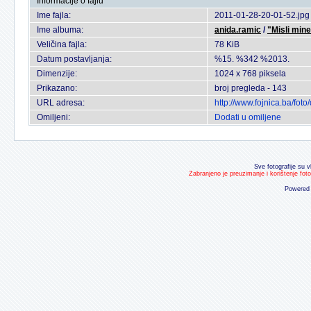
Informacije o fajlu
Ime fajla:
2011-01-28-20-01-52.jpg
Ime albuma:
anida.ramic
/
"Misli mine
Veličina fajla:
78 KiB
Datum postavljanja:
%15. %342 %2013.
Dimenzije:
1024 x 768 piksela
Prikazano:
broj pregleda - 143
URL adresa:
http://www.fojnica.ba/fo
Omiljeni:
Dodati u omiljene
Sve fotografije su v
Zabranjeno je preuzimanje i korištenje fot
Powered