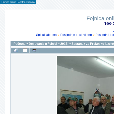
Fojnica online Pocetna stranica
Fojnica onl
(1999-2
P
Spisak albuma
Posljednje postavljeno
Posljednji ko
Početna
>
Desavanja u Fojnici
>
2013.
>
Sastanak za Prokosko jezero