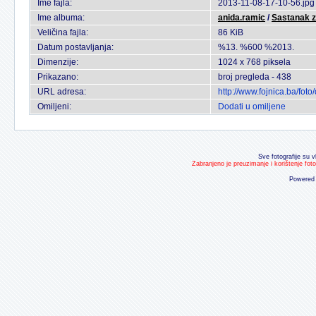
Ime fajla:
2013-11-08-17-10-56.jpg
Ime albuma:
anida.ramic
/
Sastanak z
Veličina fajla:
86 KiB
Datum postavljanja:
%13. %600 %2013.
Dimenzije:
1024 x 768 piksela
Prikazano:
broj pregleda - 438
URL adresa:
http://www.fojnica.ba/fo
Omiljeni:
Dodati u omiljene
Sve fotografije su v
Zabranjeno je preuzimanje i korištenje fot
Powered