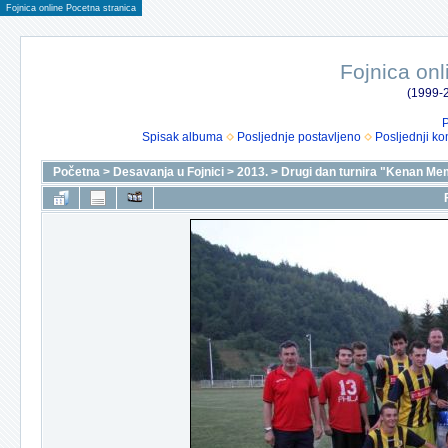
Fojnica online Pocetna stranica
Fojnica onl
(1999-2
P
Spisak albuma
Posljednje postavljeno
Posljednji ko
Početna
>
Desavanja u Fojnici
>
2013.
>
Drugi dan turnira "Kenan Me