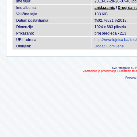
Ime fajla:
2013-07-28-20-07-40.jpg
Ime albuma:
anida.ramic
/
Drugi dan 
Veličina fajla:
133 KiB
Datum postavljanja:
%02. %521 %2013.
Dimenzije:
1024 x 683 piksela
Prikazano:
broj pregleda - 213
URL adresa:
http://www.fojnica.ba/fo
Omiljeni:
Dodati u omiljene
Sve fotografije su v
Zabranjeno je preuzimanje i korištenje fot
Powered