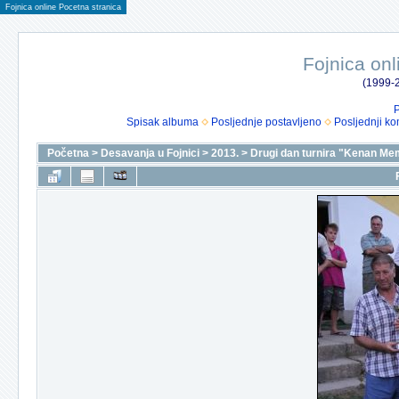
Fojnica online Pocetna stranica
Fojnica onl
(1999-2
P
Spisak albuma
Posljednje postavljeno
Posljednji ko
Početna
>
Desavanja u Fojnici
>
2013.
>
Drugi dan turnira "Kenan Me