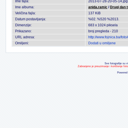
Ime fajla:
2013-07-28-20-05-14.jpg
Ime albuma:
anida.ramic
/
Drugi dan 
Veličina fajla:
137 KiB
Datum postavljanja:
%02. %520 %2013.
Dimenzije:
683 x 1024 piksela
Prikazano:
broj pregleda - 210
URL adresa:
http://www.fojnica.ba/fo
Omiljeni:
Dodati u omiljene
Sve fotografije su v
Zabranjeno je preuzimanje i korištenje fot
Powered