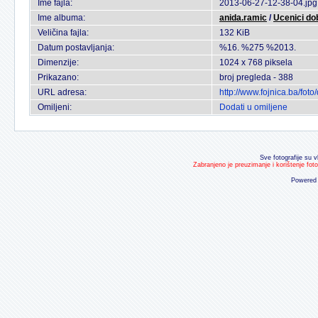
Ime fajla:
2013-06-27-12-38-04.jpg
Ime albuma:
anida.ramic
/
Ucenici dob
Veličina fajla:
132 KiB
Datum postavljanja:
%16. %275 %2013.
Dimenzije:
1024 x 768 piksela
Prikazano:
broj pregleda - 388
URL adresa:
http://www.fojnica.ba/fo
Omiljeni:
Dodati u omiljene
Sve fotografije su v
Zabranjeno je preuzimanje i korištenje fot
Powered