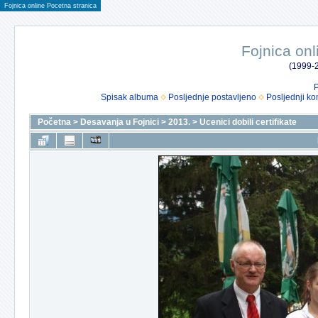
Fojnica online Pocetna stranica
Fojnica onl
(1999-2
P
Spisak albuma
Posljednje postavljeno
Posljednji ko
Početna
>
Desavanja u Fojnici
>
2013.
>
Ucenici dobili certifikate