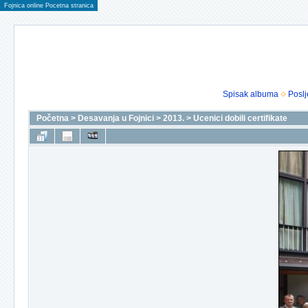
Fojnica online Pocetna stranica
Spisak albuma
Poslj
Početna
>
Desavanja u Fojnici
>
2013.
>
Ucenici dobili certifikate