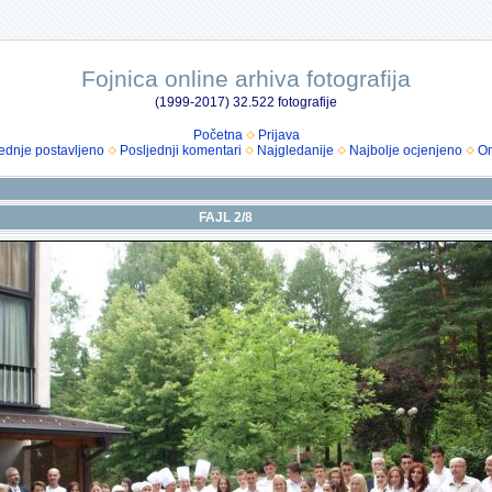
Fojnica online arhiva fotografija
(1999-2017) 32.522 fotografije
Početna
Prijava
ednje postavljeno
Posljednji komentari
Najgledanije
Najbolje ocjenjeno
Om
FAJL 2/8