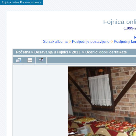
Fojnica online Pocetna stranica
Fojnica onl
(1999-2
P
Spisak albuma
Posljednje postavljeno
Posljednji ko
Početna
>
Desavanja u Fojnici
>
2013.
>
Ucenici dobili certifikate