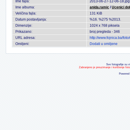
Ime fajla:
2013-06-27-12-06-18.jpg
Ime albuma:
anida.ramic
/
Ucenici dob
Veličina fajla:
131 KiB
Datum postavljanja:
%16. %275 %2013.
Dimenzije:
1024 x 768 piksela
Prikazano:
broj pregleda - 346
URL adresa:
http://www.fojnica.ba/fo
Omiljeni:
Dodati u omiljene
Sve fotografije su v
Zabranjeno je preuzimanje i korištenje fot
Powered