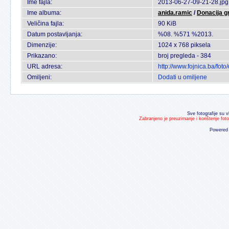
Ime fajla:
2013-06-27-09-21-28.jpg
Ime albuma:
anida.ramic
/
Donacija g
Veličina fajla:
90 KiB
Datum postavljanja:
%08. %571 %2013.
Dimenzije:
1024 x 768 piksela
Prikazano:
broj pregleda - 384
URL adresa:
http://www.fojnica.ba/fo
Omiljeni:
Dodati u omiljene
Sve fotografije su v
Zabranjeno je preuzimanje i korištenje fot
Powered