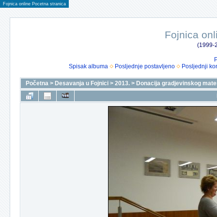
Fojnica online Pocetna stranica
Fojnica onl
(1999-2
P
Spisak albuma
Posljednje postavljeno
Posljednji ko
Početna
>
Desavanja u Fojnici
>
2013.
>
Donacija gradjevinskog mater