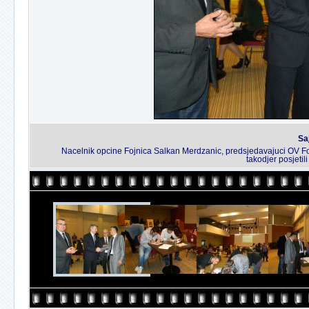
Sa
Nacelnik opcine Fojnica Salkan Merdzanic, predsjedavajuci OV Fo
takodjer posjetil