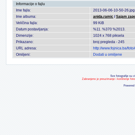
Informacije o fajlu
Ime fajla:
2013-06-06-10-50-26.jpg
Ime albuma:
anida.ramic
/
Sajam zapo
Veličina fajla:
99 KiB
Datum postavljanja:
%11. %370 %2013.
Dimenzije:
1024 x 768 piksela
Prikazano:
broj pregleda - 245
URL adresa:
http://www.fojnica.ba/fo
Omiljeni:
Dodati u omiljene
Sve fotografije su v
Zabranjeno je preuzimanje i korištenje fot
Powered