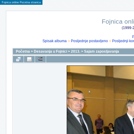
Fojnica online Pocetna stranica
Fojnica onl
(1999-2
P
Spisak albuma
Posljednje postavljeno
Posljednji ko
Početna
>
Desavanja u Fojnici
>
2013.
>
Sajam zaposljavanja