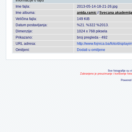
Informacije o fajlu
Ime fajla:
2013-05-14-18-21-26.jpg
Ime albuma:
anida.ramic
/
Svecana akademija
Veličina fajla:
149 KiB
Datum postavljanja:
%21. %322 %2013.
Dimenzije:
1024 x 768 piksela
Prikazano:
broj pregleda - 492
URL adresa:
http://www.fojnica.ba/foto/displa
Omiljeni:
Dodati u omiljene
Sve fotografije su v
Zabranjeno je preuzimanje i korištenje fot
Powered