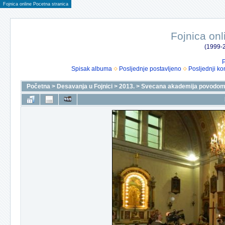
Fojnica online Pocetna stranica
Fojnica onl
(1999-2
P
Spisak albuma
Posljednje postavljeno
Posljednji ko
Početna
>
Desavanja u Fojnici
>
2013.
>
Svecana akademija povodom 