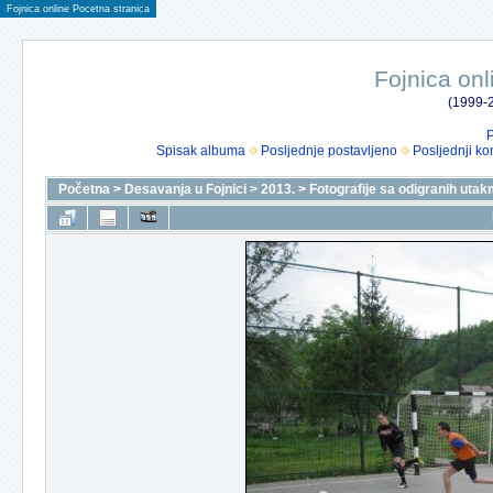
Fojnica online Pocetna stranica
Fojnica onl
(1999-2
P
Spisak albuma
Posljednje postavljeno
Posljednji ko
Početna
>
Desavanja u Fojnici
>
2013.
>
Fotografije sa odigranih uta