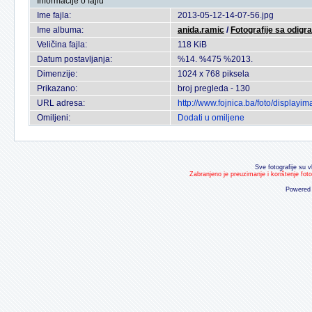
Informacije o fajlu
Ime fajla:
2013-05-12-14-07-56.jpg
Ime albuma:
anida.ramic
/
Fotografije sa odigr
Veličina fajla:
118 KiB
Datum postavljanja:
%14. %475 %2013.
Dimenzije:
1024 x 768 piksela
Prikazano:
broj pregleda - 130
URL adresa:
http://www.fojnica.ba/foto/display
Omiljeni:
Dodati u omiljene
Sve fotografije su v
Zabranjeno je preuzimanje i korištenje fot
Powered