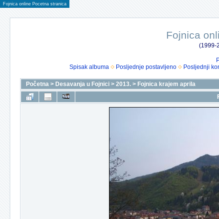
Fojnica online Pocetna stranica
Fojnica onl
(1999-2
P
Spisak albuma
Posljednje postavljeno
Posljednji ko
Početna
>
Desavanja u Fojnici
>
2013.
>
Fojnica krajem aprila