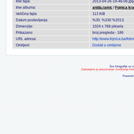
Ime fajla:
2013-04-26-19-46-06.jpg
Ime albuma:
anida.ramic
/
Fojnica kra
Veličina fajla:
113 KiB
Datum postavljanja:
%30. %330 %2013.
Dimenzije:
1024 x 768 piksela
Prikazano:
broj pregleda - 186
URL adresa:
http://www.fojnica.ba/fo
Omiljeni:
Dodati u omiljene
Sve fotografije su v
Zabranjeno je preuzimanje i korištenje fot
Powered