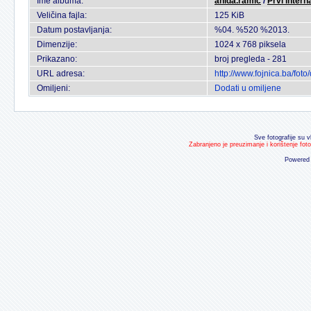
Ime albuma:
anida.ramic
/
Prvi intern
Veličina fajla:
125 KiB
Datum postavljanja:
%04. %520 %2013.
Dimenzije:
1024 x 768 piksela
Prikazano:
broj pregleda - 281
URL adresa:
http://www.fojnica.ba/fo
Omiljeni:
Dodati u omiljene
Sve fotografije su v
Zabranjeno je preuzimanje i korištenje fot
Powered