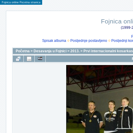
Fojnica online Pocetna stranica
Fojnica onl
(1999-2
P
Spisak albuma
Posljednje postavljeno
Posljednji ko
Početna
>
Desavanja u Fojnici
>
2013.
>
Prvi internacionalni kosarkask