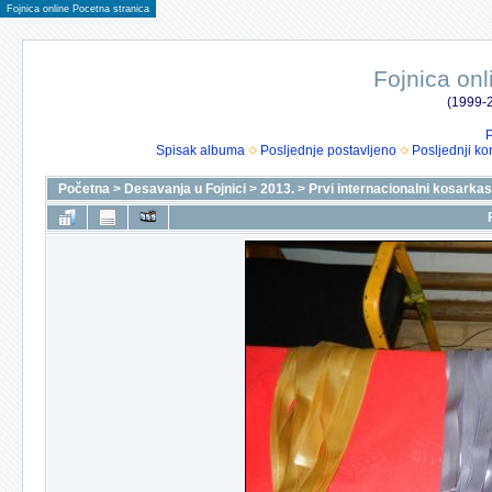
Fojnica online Pocetna stranica
Fojnica onl
(1999-2
P
Spisak albuma
Posljednje postavljeno
Posljednji ko
Početna
>
Desavanja u Fojnici
>
2013.
>
Prvi internacionalni kosarkask