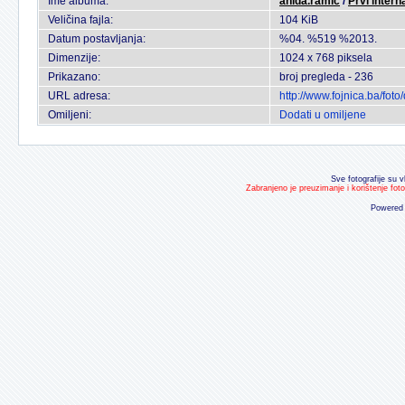
Ime albuma:
anida.ramic
/
Prvi intern
Veličina fajla:
104 KiB
Datum postavljanja:
%04. %519 %2013.
Dimenzije:
1024 x 768 piksela
Prikazano:
broj pregleda - 236
URL adresa:
http://www.fojnica.ba/fo
Omiljeni:
Dodati u omiljene
Sve fotografije su v
Zabranjeno je preuzimanje i korištenje fot
Powered