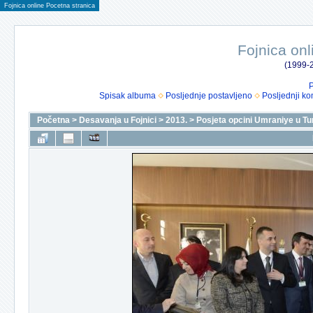
Fojnica online Pocetna stranica
Fojnica onl
(1999-2
P
Spisak albuma
Posljednje postavljeno
Posljednji ko
Početna
>
Desavanja u Fojnici
>
2013.
>
Posjeta opcini Umraniye u T