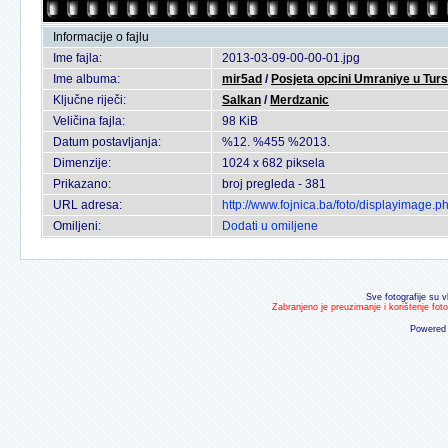
Informacije o fajlu
Ime fajla:
2013-03-09-00-00-01.jpg
Ime albuma:
mir5ad
/
Posjeta opcini Umraniye u Tur
Ključne riječi:
Salkan
/
Merdzanic
Veličina fajla:
98 KiB
Datum postavljanja:
%12. %455 %2013.
Dimenzije:
1024 x 682 piksela
Prikazano:
broj pregleda - 381
URL adresa:
http://www.fojnica.ba/foto/displayimage
Omiljeni:
Dodati u omiljene
Sve fotografije su v
Zabranjeno je preuzimanje i korištenje fot
Powered