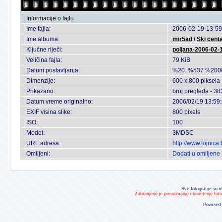
Informacije o fajlu
Ime fajla:
2006-02-19-13-59
Ime albuma:
mir5ad
/
Ski cent
Ključne riječi:
poljana-2006-02-
Veličina fajla:
79 KiB
Datum postavljanja:
%20. %537 %200
Dimenzije:
600 x 800 piksela
Prikazano:
broj pregleda - 38
Datum vreme originalno:
2006/02/19 13:59
EXIF visina slike:
800 pixels
ISO:
100
Model:
3MDSC
URL adresa:
http://www.fojnic
Omiljeni:
Dodati u omiljene
Sve fotografije su v
Zabranjeno je preuzimanje i korištenje fot
Powered