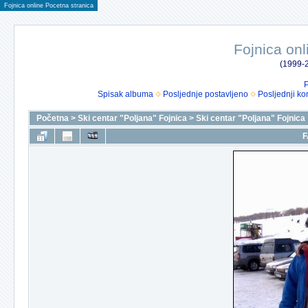
Fojnica online Pocetna stranica
Fojnica onl
(1999-2
P
Spisak albuma
Posljednje postavljeno
Posljednji ko
Početna
>
Ski centar "Poljana" Fojnica
>
Ski centar "Poljana" Fojnica
F