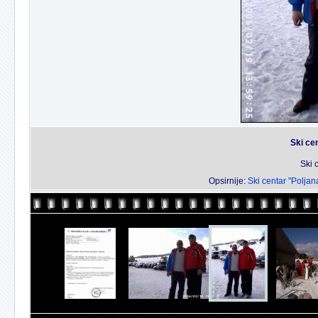
Ski ce
Ski 
Opsirnije:
Ski centar "Poljan