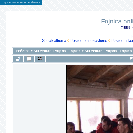
Fojnica online Pocetna stranica
Fojnica onl
(1999-2
P
Spisak albuma
Posljednje postavljeno
Posljednji ko
Početna
>
Ski centar "Poljana" Fojnica
>
Ski centar "Poljana" Fojnica
F