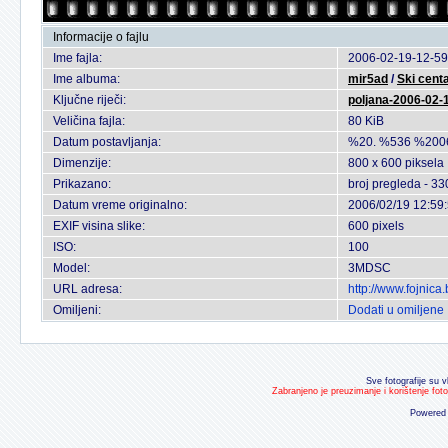
Informacije o fajlu
Ime fajla:
2006-02-19-12-59
Ime albuma:
mir5ad
/
Ski cent
Ključne riječi:
poljana-2006-02-
Veličina fajla:
80 KiB
Datum postavljanja:
%20. %536 %200
Dimenzije:
800 x 600 piksela
Prikazano:
broj pregleda - 33
Datum vreme originalno:
2006/02/19 12:59
EXIF visina slike:
600 pixels
ISO:
100
Model:
3MDSC
URL adresa:
http://www.fojnic
Omiljeni:
Dodati u omiljene
Sve fotografije su v
Zabranjeno je preuzimanje i korištenje fot
Powered