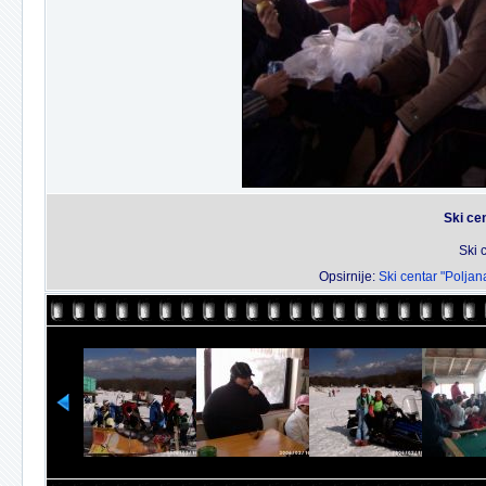
Ski ce
Ski 
Opsirnije:
Ski centar "Poljan