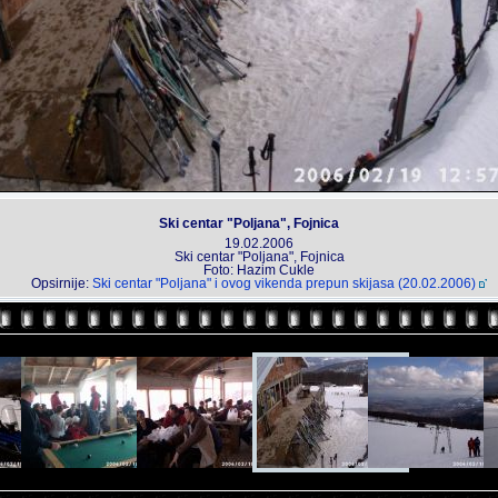
Ski centar "Poljana", Fojnica
19.02.2006
Ski centar "Poljana", Fojnica
Foto: Hazim Cukle
Opsirnije:
Ski centar "Poljana" i ovog vikenda prepun skijasa (20.02.2006)