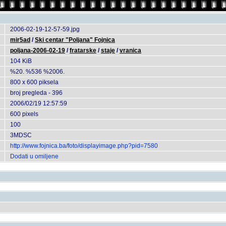
2006-02-19-12-57-59.jpg
mir5ad
/
Ski centar "Poljana" Fojnica
poljana-2006-02-19
/
fratarske
/
staje
/
vranica
104 KiB
%20. %536 %2006.
800 x 600 piksela
broj pregleda - 396
2006/02/19 12:57:59
600 pixels
100
3MDSC
http://www.fojnica.ba/foto/displayimage.php?pid=7580
Dodati u omiljene