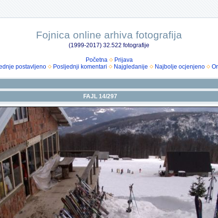
Fojnica online arhiva fotografija
(1999-2017) 32.522 fotografije
Početna
Prijava
ednje postavljeno
Posljednji komentari
Najgledanije
Najbolje ocjenjeno
Om
FAJL 14/297