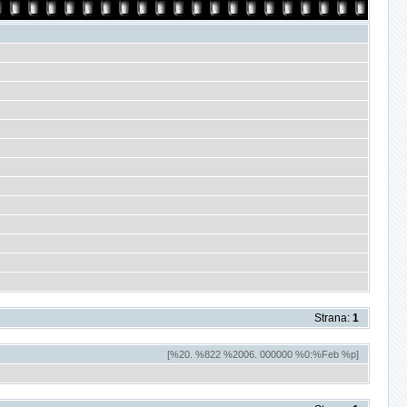
Strana:
1
[%20. %822 %2006. 000000 %0:%Feb %p]