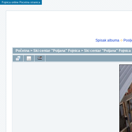
Fojnica online Pocetna stranica
Spisak albuma
Poslj
Početna
>
Ski centar "Poljana" Fojnica
>
Ski centar "Poljana" Fojnica