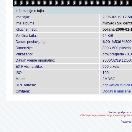
Informacije o fajlu
Ime fajla:
2006-02-19-12-50
Ime albuma:
mir5ad
/
Ski cent
Ključne riječi:
poljana-2006-02-
Veličina fajla:
64 KiB
Datum postavljanja:
%20. %536 %200
Dimenzije:
800 x 600 piksela
Prikazano:
broj pregleda - 31
Datum vreme originalno:
2006/02/19 12:50
EXIF visina slike:
600 pixels
ISO:
100
Model:
3MDSC
URL adresa:
http://www.fojnic
Omiljeni:
Dodati u omiljene
Sve fotografije su v
Zabranjeno je preuzimanje i korištenje fot
Powered