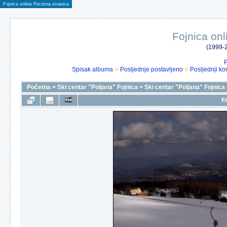
Fojnica online Pocetna stranica
Fojnica onl
(1999-2
P
Spisak albuma
Posljednje postavljeno
Posljednji ko
Početna
>
Ski centar "Poljana" Fojnica
>
Ski centar "Poljana" Fojnica
F