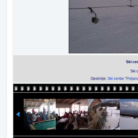
Ski ce
Ski 
Opsirnije:
Ski centar "Poljan