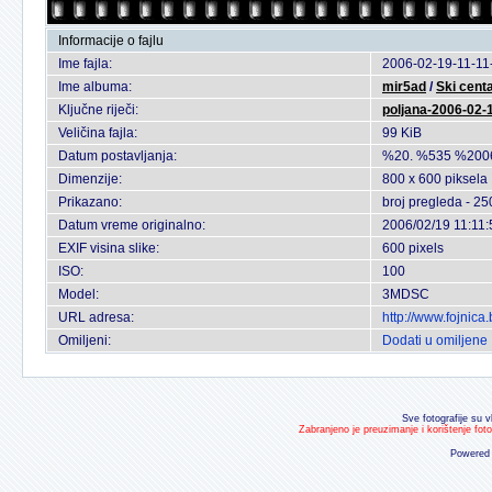
Informacije o fajlu
Ime fajla:
2006-02-19-11-11
Ime albuma:
mir5ad
/
Ski cent
Ključne riječi:
poljana-2006-02-
Veličina fajla:
99 KiB
Datum postavljanja:
%20. %535 %200
Dimenzije:
800 x 600 piksela
Prikazano:
broj pregleda - 25
Datum vreme originalno:
2006/02/19 11:11:
EXIF visina slike:
600 pixels
ISO:
100
Model:
3MDSC
URL adresa:
http://www.fojnic
Omiljeni:
Dodati u omiljene
Sve fotografije su v
Zabranjeno je preuzimanje i korištenje fot
Powered