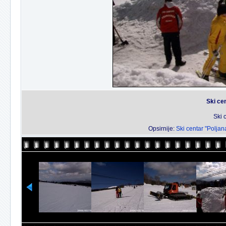
Ski ce
Ski 
Opsirnije:
Ski centar "Poljan