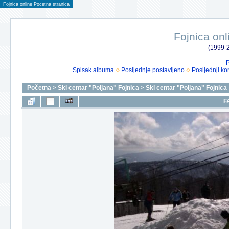
Fojnica online Pocetna stranica
Fojnica onl
(1999-2
P
Spisak albuma
Posljednje postavljeno
Posljednji ko
Početna
>
Ski centar "Poljana" Fojnica
>
Ski centar "Poljana" Fojnica
F