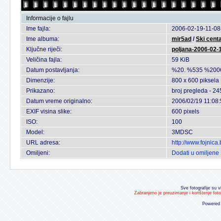
Informacije o fajlu
Ime fajla:
2006-02-19-11-08
Ime albuma:
mir5ad
/
Ski cent
Ključne riječi:
poljana-2006-02-
Veličina fajla:
59 KiB
Datum postavljanja:
%20. %535 %200
Dimenzije:
800 x 600 piksela
Prikazano:
broj pregleda - 24
Datum vreme originalno:
2006/02/19 11:08
EXIF visina slike:
600 pixels
ISO:
100
Model:
3MDSC
URL adresa:
http://www.fojnic
Omiljeni:
Dodati u omiljene
Sve fotografije su v
Zabranjeno je preuzimanje i korištenje fot
Powered