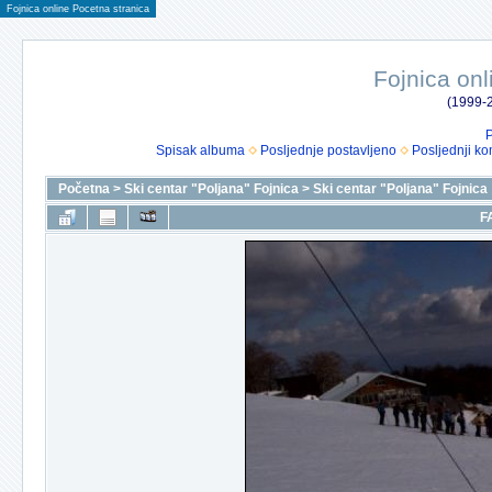
Fojnica online Pocetna stranica
Fojnica onl
(1999-2
P
Spisak albuma
Posljednje postavljeno
Posljednji ko
Početna
>
Ski centar "Poljana" Fojnica
>
Ski centar "Poljana" Fojnica
F