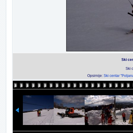
Ski ce
Ski 
Opsirnije:
Ski centar "Poljan